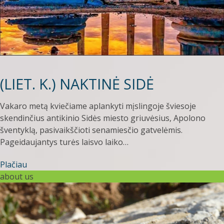
(LIET. K.) NAKTINĖ SIDĖ
Vakaro metą kviečiame aplankyti mįslingoje šviesoje
skendinčius antikinio Sidės miesto griuvėsius, Apolono
šventyklą, pasivaikščioti senamiesčio gatvelėmis.
Pageidaujantys turės laisvo laiko…
Plačiau
about us