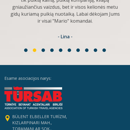
tik puikią kainą, puikią kompaniją, kvapą
gniaužiančius vaizdus, bet ir visos kelionės metu
gidų kuriamą puikią nuotaiką. Labai dėkojam Jums
ir visai "Mario" komandai.
- Lina -
Esame asociacijos narys:
BÜLENT ELBELLER TURİZM,
KIZLARPINARI MAH.,
TORAMANLAR SOK.,