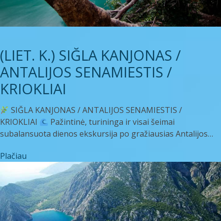
(LIET. K.) SIĞLA KANJONAS /
ANTALIJOS SENAMIESTIS /
KRIOKLIAI
SIĞLA KANJONAS / ANTALIJOS SENAMIESTIS /
KRIOKLIAI
Pažintinė, turininga ir visai šeimai
subalansuota dienos ekskursija po gražiausias Antalijos…
Plačiau