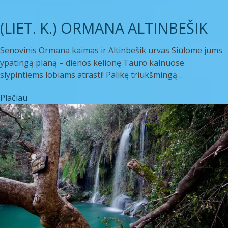
(LIET. K.) ORMANA ALTINBEŠIK
Senovinis Ormana kaimas ir Altinbešik urvas Siūlome jums
ypatingą planą – dienos kelionę Tauro kalnuose
slypintiems lobiams atrasti! Palikę triukšmingą…
Plačiau