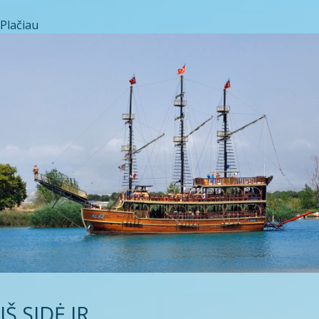
Plačiau
IŠ SIDĖ IR