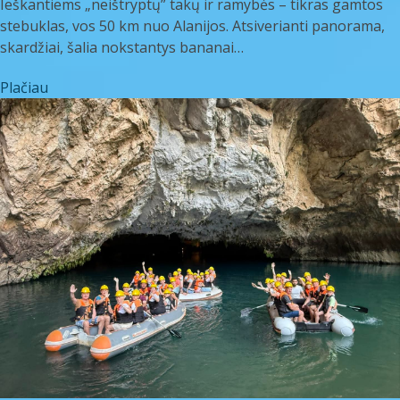
Ieškantiems „neištryptų” takų ir ramybės – tikras gamtos
stebuklas, vos 50 km nuo Alanijos. Atsiverianti panorama,
skardžiai, šalia nokstantys bananai…
Plačiau