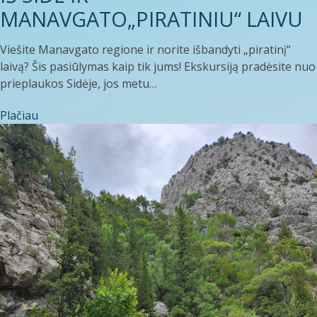
MANAVGATO„PIRATINIU“ LAIVU
Viešite Manavgato regione ir norite išbandyti „piratinį“
laivą? Šis pasiūlymas kaip tik jums! Ekskursiją pradėsite nuo
prieplaukos Sidėje, jos metu…
Plačiau