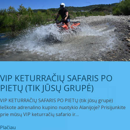
VIP KETURRAČIŲ SAFARIS PO
PIETŲ (TIK JŪSŲ GRUPĖ)
VIP KETURRAČIŲ SAFARIS PO PIETŲ (tik jūsų grupė)
Ieškote adrenalino kupino nuotykio Alanijoje? Prisijunkite
prie mūsų VIP keturračių safario ir…
Plačiau