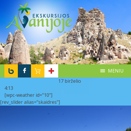
MENIU
17 birželio
4:13
[wpc-weather id="10"]
[rev_slider alias="skaidres"]