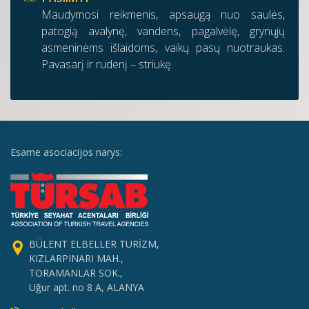
Maudymosi reikmenis, apsaugą nuo saulės,
patogią avalynę, vandens, pagalvėlę, grynųjų
asmeninėms išlaidoms, vaikų pasų nuotraukas.
Pavasarį ir rudenį – striukę.
Esame asociacijos narys:
BÜLENT ELBELLER TURİZM,
KIZLARPINARI MAH.,
TORAMANLAR SOK.,
Uğur apt. no 8 A, ALANYA