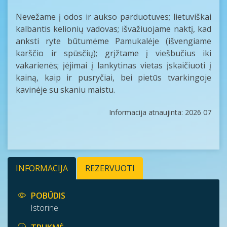
Nevežame į odos ir aukso parduotuves; lietuviškai
kalbantis kelionių vadovas; išvažiuojame naktį, kad
anksti ryte būtumėme Pamukalėje (išvengiame
karščio ir spūsčių); grįžtame į viešbučius iki
vakarienės; įėjimai į lankytinas vietas įskaičiuoti į
kainą, kaip ir pusryčiai, bei pietūs tvarkingoje
kavinėje su skaniu maistu.
Informacija atnaujinta: 2026 07
INFORMACIJA
REZERVUOTI
POBŪDIS
Istorinė