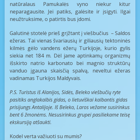
natūralaus Pamukalės vyno niekur kitur
neparagausite. Jei patiks, galėsite ir įsigyti. Ilgai
neužtruksime, o patirtis bus įdomi.
Galutinė stotelė prieš grįžtant į viešbučius – Saldos
ežeras. Tai vienas švariausių ir giliausių tektoninės
kilmės gėlo vandens ežerų Turkijoje, kurio gylis
siekia net 184 m. Dėl jame aptinkamų organizmų
išskirto natrio karbonato bei magnio struktūrų
vanduo įgauna skaisčią spalvą, neveltui ežeras
vadinamas Turkijos Maldyvais.
P.S. Turistus iš Alanijos, Sidės, Beleko viešbučių ryte
pasitiks anglakalbis gidas, o lietuviškai kalbantis gidas
prisijungs Antalijoje.
Iš Beleko, Laros vežame susirinkus
bent 6 žmonėms. Nesusirinkus grupei pasiliekame teisę
ekskursiją atšaukti.
Kodel verta važiuoti su mumis?