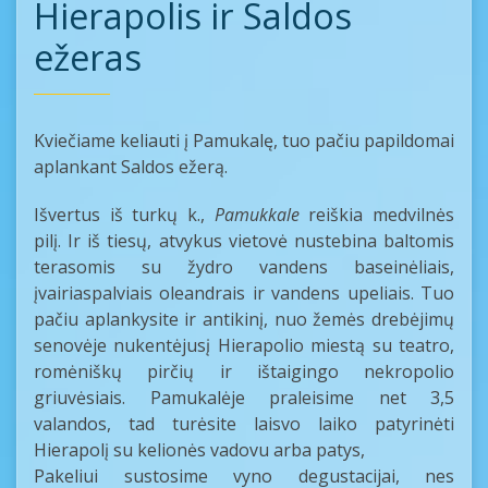
Hierapolis ir Saldos
ežeras
Kviečiame keliauti į Pamukalę, tuo pačiu papildomai
aplankant Saldos ežerą.
Išvertus iš turkų k.,
Pamukkale
reiškia medvilnės
pilį. Ir iš tiesų, atvykus vietovė nustebina baltomis
terasomis su žydro vandens baseinėliais,
įvairiaspalviais oleandrais ir vandens upeliais. Tuo
pačiu aplankysite ir antikinį, nuo žemės drebėjimų
senovėje nukentėjusį Hierapolio miestą su teatro,
romėniškų pirčių ir ištaigingo nekropolio
griuvėsiais. Pamukalėje praleisime net 3,5
valandos, tad turėsite laisvo laiko patyrinėti
Hierapolį su kelionės vadovu arba patys,
Pakeliui sustosime vyno degustacijai, nes