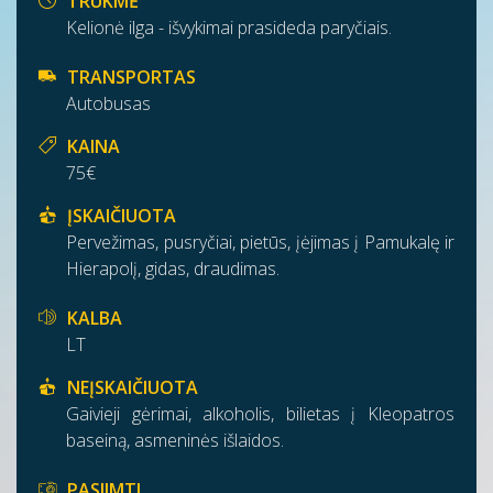
TRUKMĖ
Kelionė ilga - išvykimai prasideda paryčiais.
TRANSPORTAS
Autobusas
KAINA
75€
ĮSKAIČIUOTA
Pervežimas, pusryčiai, pietūs, įėjimas į Pamukalę ir
Hierapolį, gidas, draudimas.
KALBA
LT
NEĮSKAIČIUOTA
Gaivieji gėrimai, alkoholis, bilietas į Kleopatros
baseiną, asmeninės išlaidos.
PASIIMTI