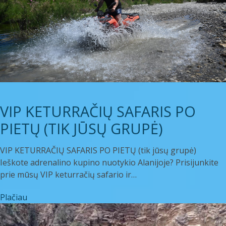
VIP KETURRAČIŲ SAFARIS PO
PIETŲ (TIK JŪSŲ GRUPĖ)
VIP KETURRAČIŲ SAFARIS PO PIETŲ (tik jūsų grupė)
Ieškote adrenalino kupino nuotykio Alanijoje? Prisijunkite
prie mūsų VIP keturračių safario ir…
Plačiau