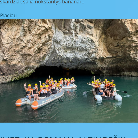
skardžiai, šalia nokstantys bananai…
Plačiau