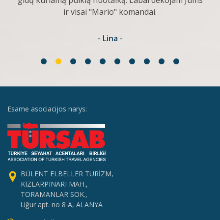
gidų kuriamą puikią nuotaiką. Labai dėkojam Jums
ir visai "Mario" komandai.
- Lina -
Esame asociacijos narys:
BÜLENT ELBELLER TURİZM,
KIZLARPINARI MAH.,
TORAMANLAR SOK.,
Uğur apt. no 8 A, ALANYA