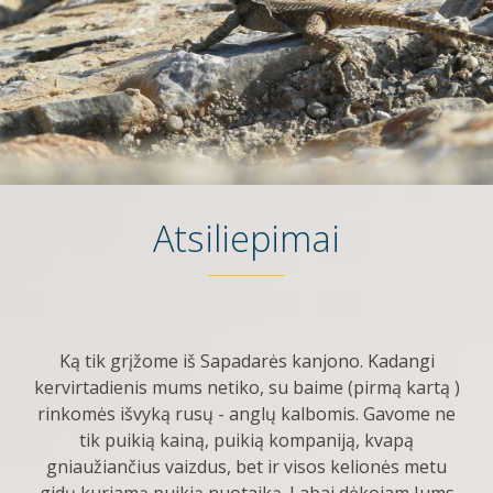
Atsiliepimai
Ką tik grįžome iš Sapadarės kanjono. Kadangi
kervirtadienis mums netiko, su baime (pirmą kartą )
rinkomės išvyką rusų - anglų kalbomis. Gavome ne
tik puikią kainą, puikią kompaniją, kvapą
gniaužiančius vaizdus, bet ir visos kelionės metu