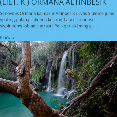
(LIET. K.) ORMANA ALTINBEŠIK
Senovinis Ormana kaimas ir Altinbešik urvas Siūlome jums
ypatingą planą – dienos kelionę Tauro kalnuose
slypintiems lobiams atrasti! Palikę triukšmingą…
Plačiau