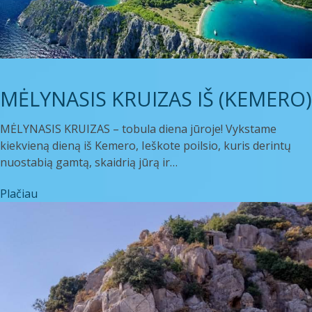
MĖLYNASIS KRUIZAS IŠ (KEMERO)
MĖLYNASIS KRUIZAS – tobula diena jūroje! Vykstame
kiekvieną dieną iš Kemero, Ieškote poilsio, kuris derintų
nuostabią gamtą, skaidrią jūrą ir…
Plačiau