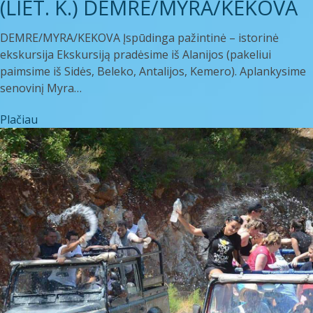
(LIET. K.) DEMRE/MYRA/KEKOVA
DEMRE/MYRA/KEKOVA Įspūdinga pažintinė – istorinė
ekskursija Ekskursiją pradėsime iš Alanijos (pakeliui
paimsime iš Sidės, Beleko, Antalijos, Kemero). Aplankysime
senovinį Myra…
Plačiau