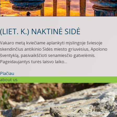
(LIET. K.) NAKTINĖ SIDĖ
Vakaro metą kviečiame aplankyti mįslingoje šviesoje
skendinčius antikinio Sidės miesto griuvėsius, Apolono
šventyklą, pasivaikščioti senamiesčio gatvelėmis.
Pageidaujantys turės laisvo laiko…
Plačiau
about us