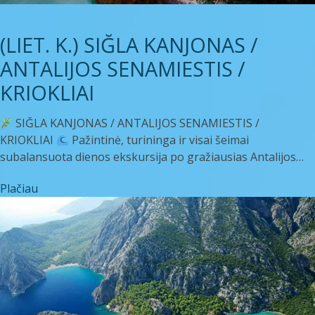
(LIET. K.) SIĞLA KANJONAS /
ANTALIJOS SENAMIESTIS /
KRIOKLIAI
SIĞLA KANJONAS / ANTALIJOS SENAMIESTIS /
KRIOKLIAI
Pažintinė, turininga ir visai šeimai
subalansuota dienos ekskursija po gražiausias Antalijos…
Plačiau