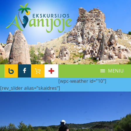
MENIU
[wpc-weather id="10"]
[rev_slider alias="skaidres"]