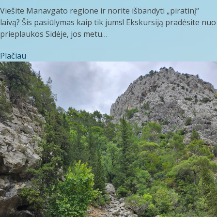
Viešite Manavgato regione ir norite išbandyti „piratinį“
laivą? Šis pasiūlymas kaip tik jums! Ekskursiją pradėsite nuo
prieplaukos Sidėje, jos metu…
Plačiau