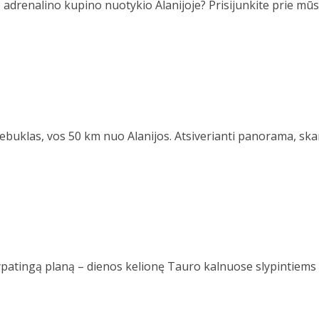
drenalino kupino nuotykio Alanijoje? Prisijunkite prie mūsų
ebuklas, vos 50 km nuo Alanijos. Atsiverianti panorama, ska
patingą planą – dienos kelionę Tauro kalnuose slypintiems 