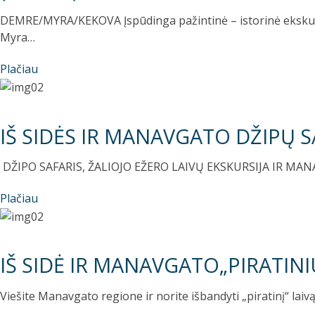
DEMRE/MYRA/KEKOVA Įspūdinga pažintinė – istorinė ekskursij
Myra…
Plačiau
IŠ SIDĖS IR MANAVGATO DŽIPŲ S
DŽIPO SAFARIS, ŽALIOJO EŽERO LAIVŲ EKSKURSIJA IR MANAV
Plačiau
IŠ SIDĖ IR MANAVGATO„PIRATINI
Viešite Manavgato regione ir norite išbandyti „piratinį“ lai