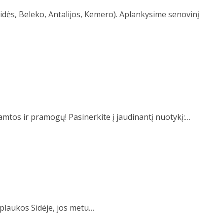
dės, Beleko, Antalijos, Kemero). Aplankysime senovinį
s ir pramogų! Pasinerkite į jaudinantį nuotykį:…
ieplaukos Sidėje, jos metu…