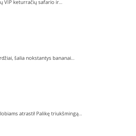
 VIP keturračių safario ir…
rdžiai, šalia nokstantys bananai…
lobiams atrasti! Palikę triukšmingą…