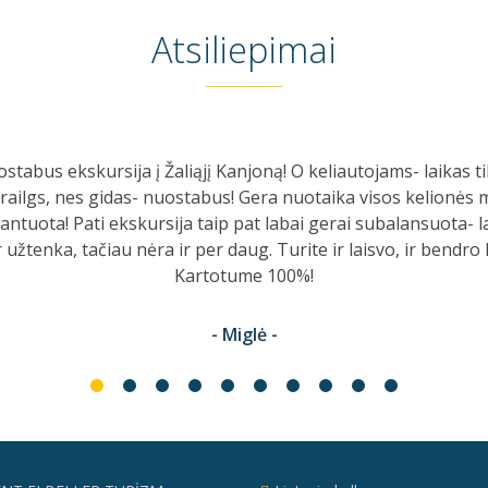
Atsiliepimai
iąjį Kanjoną! O keliautojams- laikas tikrai
Ką tik gr
stabus! Gera nuotaika visos kelionės metu
netiko, su 
a taip pat labai gerai subalansuota- laiko
Gavome ne
 per daug. Turite ir laisvo, ir bendro laiko.
vaizdus, be
Kartotume 100%!
- Miglė -