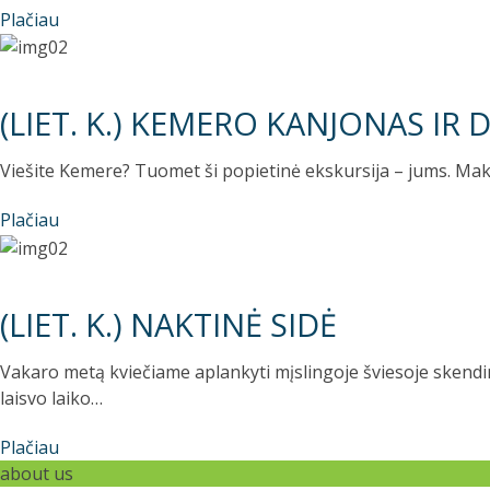
Plačiau
(LIET. K.) KEMERO KANJONAS IR
Viešite Kemere? Tuomet ši popietinė ekskursija – jums. Mak
Plačiau
(LIET. K.) NAKTINĖ SIDĖ
Vakaro metą kviečiame aplankyti mįslingoje šviesoje skendin
laisvo laiko…
Plačiau
about us