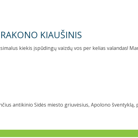
 DRAKONO KIAUŠINIS
simalus kiekis įspūdingų vaizdų vos per kelias valandas! M
čius antikinio Sidės miesto griuvėsius, Apolono šventyklą, 