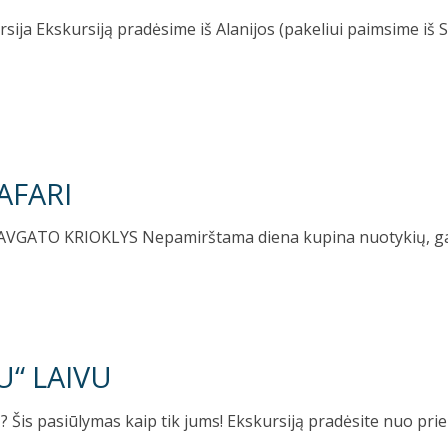
a Ekskursiją pradėsime iš Alanijos (pakeliui paimsime iš Si
AFARI
GATO KRIOKLYS Nepamirštama diena kupina nuotykių, gamto
U“ LAIVU
vą? Šis pasiūlymas kaip tik jums! Ekskursiją pradėsite nuo pr