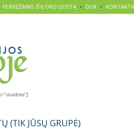
PERVEŽIMAS IŠ/Į ORO UOSTĄ
DUK
KONTAKTA
as="skaidres"]
TŲ (TIK JŪSŲ GRUPĖ)