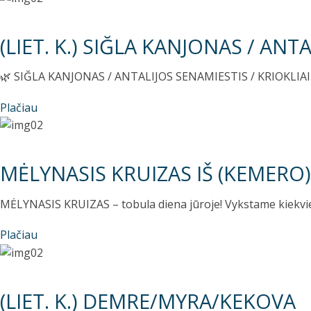
(LIET. K.) SIĞLA KANJONAS / ANT
🌿 SIĞLA KANJONAS / ANTALIJOS SENAMIESTIS / KRIOKLIAI 🌊 
Plačiau
MĖLYNASIS KRUIZAS IŠ (KEMERO)
MĖLYNASIS KRUIZAS – tobula diena jūroje! Vykstame kiekvieną
Plačiau
(LIET. K.) DEMRE/MYRA/KEKOVA