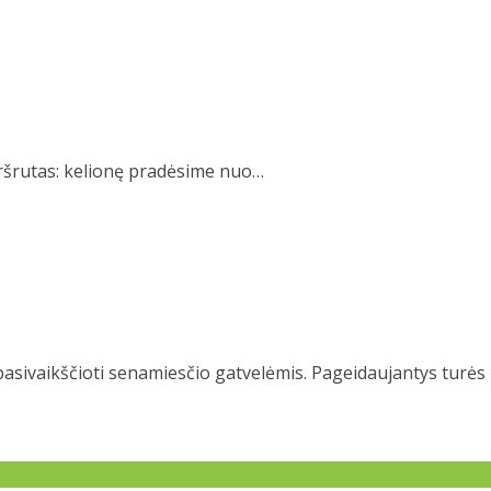
aršrutas: kelionę pradėsime nuo…
pasivaikščioti senamiesčio gatvelėmis. Pageidaujantys turės