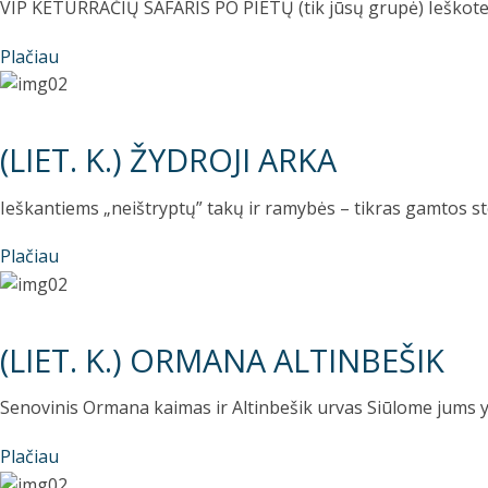
VIP KETURRAČIŲ SAFARIS PO PIETŲ (tik jūsų grupė) Ieškote a
Plačiau
(LIET. K.) ŽYDROJI ARKA
Ieškantiems „neištryptų” takų ir ramybės – tikras gamtos st
Plačiau
(LIET. K.) ORMANA ALTINBEŠIK
Senovinis Ormana kaimas ir Altinbešik urvas Siūlome jums y
Plačiau