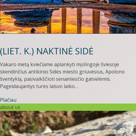
(LIET. K.) NAKTINĖ SIDĖ
Vakaro metą kviečiame aplankyti mįslingoje šviesoje
skendinčius antikinio Sidės miesto griuvėsius, Apolono
šventyklą, pasivaikščioti senamiesčio gatvelėmis.
Pageidaujantys turės laisvo laiko…
Plačiau
about us