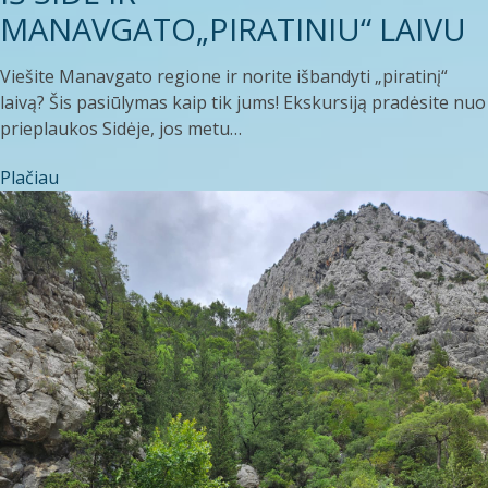
MANAVGATO„PIRATINIU“ LAIVU
Viešite Manavgato regione ir norite išbandyti „piratinį“
laivą? Šis pasiūlymas kaip tik jums! Ekskursiją pradėsite nuo
prieplaukos Sidėje, jos metu…
Plačiau