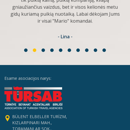
tik puikią kainą, puikią kompaniją, kvapą
gniaužiančius vaizdus, bet ir visos kelionės metu
gidų kuriamą puikią nuotaiką. Labai dėkojam Jums
ir visai "Mario" komandai.
- Lina -
Esame asociacijos narys:
BÜLENT ELBELLER TURİZM,
KIZLARPINARI MAH.,
TORAMANLAR SOK.,