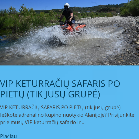
VIP KETURRAČIŲ SAFARIS PO
PIETŲ (TIK JŪSŲ GRUPĖ)
VIP KETURRAČIŲ SAFARIS PO PIETŲ (tik jūsų grupė)
Ieškote adrenalino kupino nuotykio Alanijoje? Prisijunkite
prie mūsų VIP keturračių safario ir…
Plačiau