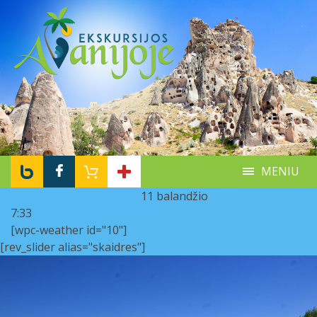
MENIU
11 balandžio
7:33
[wpc-weather id="10"]
[rev_slider alias="skaidres"]