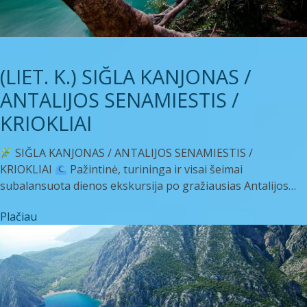
(LIET. K.) SIĞLA KANJONAS /
ANTALIJOS SENAMIESTIS /
KRIOKLIAI
SIĞLA KANJONAS / ANTALIJOS SENAMIESTIS /
KRIOKLIAI
Pažintinė, turininga ir visai šeimai
subalansuota dienos ekskursija po gražiausias Antalijos…
Plačiau