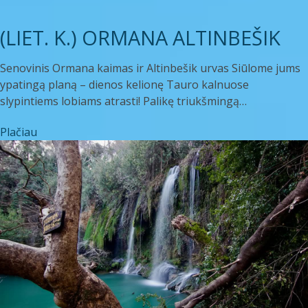
(LIET. K.) ORMANA ALTINBEŠIK
Senovinis Ormana kaimas ir Altinbešik urvas Siūlome jums
ypatingą planą – dienos kelionę Tauro kalnuose
slypintiems lobiams atrasti! Palikę triukšmingą…
Plačiau