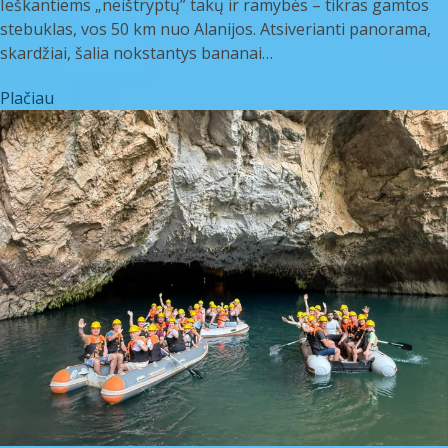
Ieškantiems „neištryptų” takų ir ramybės – tikras gamtos
stebuklas, vos 50 km nuo Alanijos. Atsiverianti panorama,
skardžiai, šalia nokstantys bananai…
Plačiau