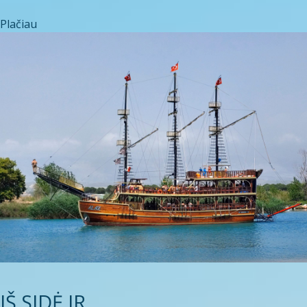
Plačiau
IŠ SIDĖ IR