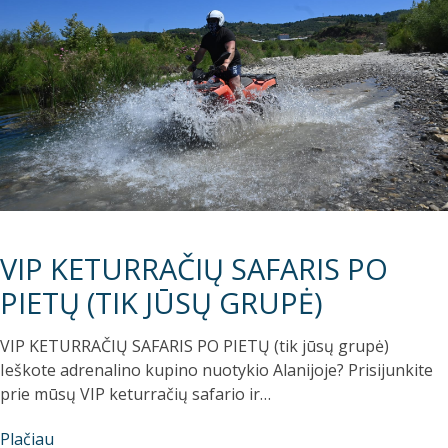
VIP KETURRAČIŲ SAFARIS PO
PIETŲ (TIK JŪSŲ GRUPĖ)
VIP KETURRAČIŲ SAFARIS PO PIETŲ (tik jūsų grupė)
Ieškote adrenalino kupino nuotykio Alanijoje? Prisijunkite
prie mūsų VIP keturračių safario ir…
Plačiau