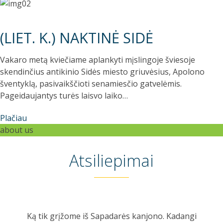
(LIET. K.) NAKTINĖ SIDĖ
Vakaro metą kviečiame aplankyti mįslingoje šviesoje
skendinčius antikinio Sidės miesto griuvėsius, Apolono
šventyklą, pasivaikščioti senamiesčio gatvelėmis.
Pageidaujantys turės laisvo laiko…
Plačiau
about us
Atsiliepimai
Ką tik grįžome iš Sapadarės kanjono. Kadangi