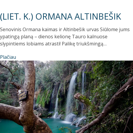
(LIET. K.) ORMANA ALTINBEŠIK
Senovinis Ormana kaimas ir Altinbešik urvas Siūlome jums
ypatingą planą – dienos kelionę Tauro kalnuose
slypintiems lobiams atrasti! Palikę triukšmingą…
Plačiau