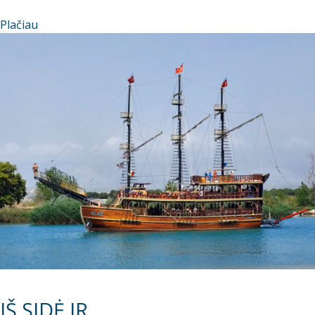
Plačiau
IŠ SIDĖ IR