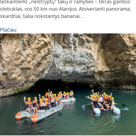
Ieškantiems „neištryptų” takų ir ramybės – tikras gamtos
stebuklas, vos 50 km nuo Alanijos. Atsiverianti panorama,
skardžiai, šalia nokstantys bananai…
Plačiau