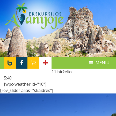
MENIU
11 birželio
5:49
[wpc-weather id="10"]
[rev_slider alias="skaidres"]