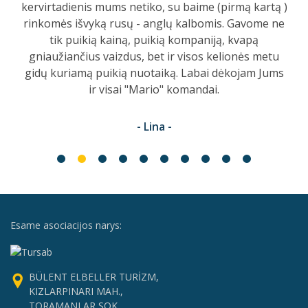
kervirtadienis mums netiko, su baime (pirmą kartą )
rinkomės išvyką rusų - anglų kalbomis. Gavome ne
tik puikią kainą, puikią kompaniją, kvapą
gniaužiančius vaizdus, bet ir visos kelionės metu
gidų kuriamą puikią nuotaiką. Labai dėkojam Jums
ir visai "Mario" komandai.
- Lina -
Esame asociacijos narys:
BÜLENT ELBELLER TURİZM,
KIZLARPINARI MAH.,
TORAMANLAR SOK.,