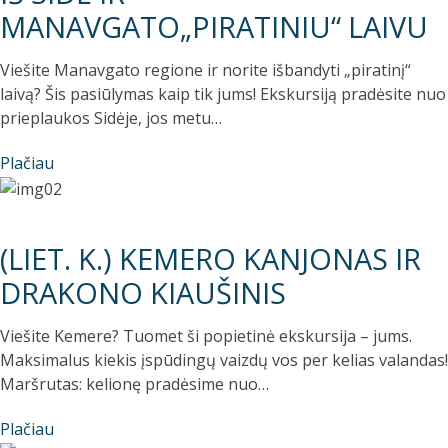
MANAVGATO„PIRATINIU“ LAIVU
Viešite Manavgato regione ir norite išbandyti „piratinį“
laivą? Šis pasiūlymas kaip tik jums! Ekskursiją pradėsite nuo
prieplaukos Sidėje, jos metu…
Plačiau
(LIET. K.) KEMERO KANJONAS IR
DRAKONO KIAUŠINIS
Viešite Kemere? Tuomet ši popietinė ekskursija – jums.
Maksimalus kiekis įspūdingų vaizdų vos per kelias valandas!
Maršrutas: kelionę pradėsime nuo…
Plačiau