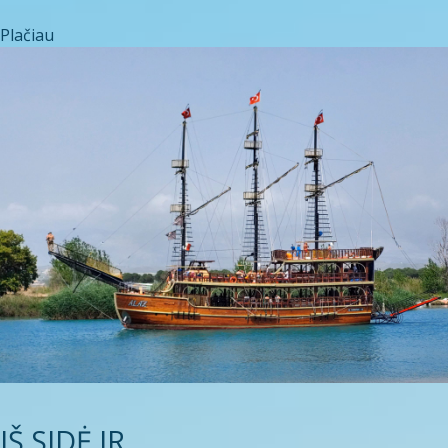
Plačiau
IŠ SIDĖ IR