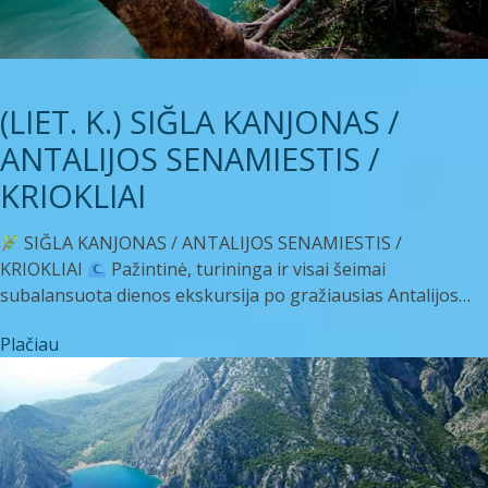
(LIET. K.) SIĞLA KANJONAS /
ANTALIJOS SENAMIESTIS /
KRIOKLIAI
SIĞLA KANJONAS / ANTALIJOS SENAMIESTIS /
KRIOKLIAI
Pažintinė, turininga ir visai šeimai
subalansuota dienos ekskursija po gražiausias Antalijos…
Plačiau