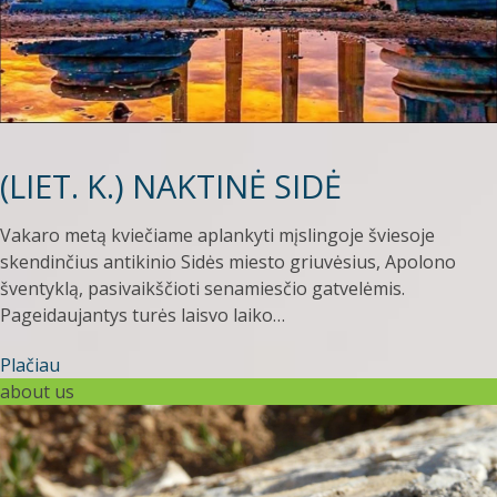
(LIET. K.) NAKTINĖ SIDĖ
Vakaro metą kviečiame aplankyti mįslingoje šviesoje
skendinčius antikinio Sidės miesto griuvėsius, Apolono
šventyklą, pasivaikščioti senamiesčio gatvelėmis.
Pageidaujantys turės laisvo laiko…
Plačiau
about us