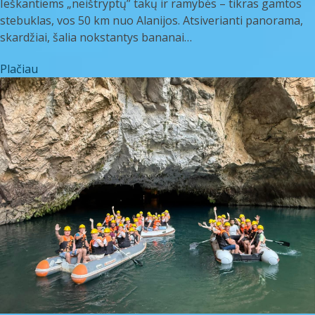
Ieškantiems „neištryptų” takų ir ramybės – tikras gamtos
stebuklas, vos 50 km nuo Alanijos. Atsiverianti panorama,
skardžiai, šalia nokstantys bananai…
Plačiau