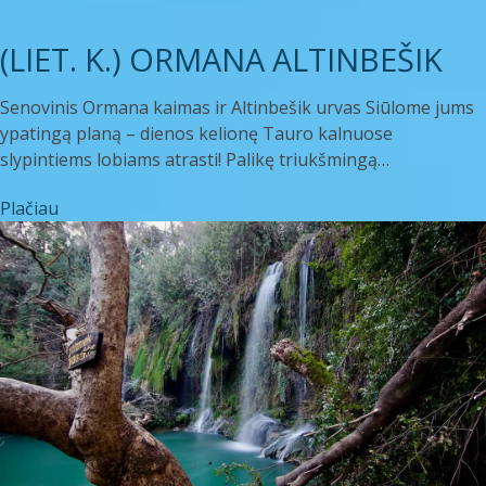
(LIET. K.) ORMANA ALTINBEŠIK
Senovinis Ormana kaimas ir Altinbešik urvas Siūlome jums
ypatingą planą – dienos kelionę Tauro kalnuose
slypintiems lobiams atrasti! Palikę triukšmingą…
Plačiau