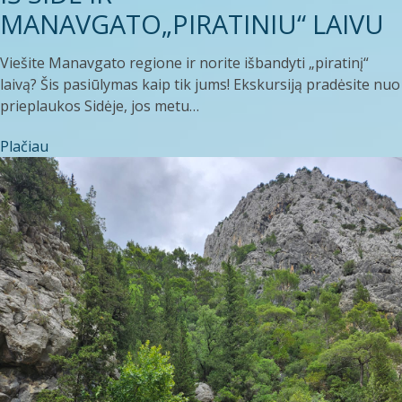
MANAVGATO„PIRATINIU“ LAIVU
Viešite Manavgato regione ir norite išbandyti „piratinį“
laivą? Šis pasiūlymas kaip tik jums! Ekskursiją pradėsite nuo
prieplaukos Sidėje, jos metu…
Plačiau