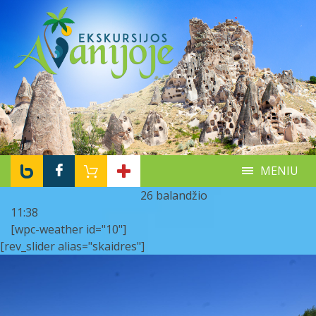
MENIU
26 balandžio
11:38
[wpc-weather id="10"]
[rev_slider alias="skaidres"]