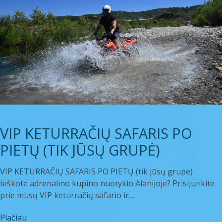
VIP KETURRAČIŲ SAFARIS PO
PIETŲ (TIK JŪSŲ GRUPĖ)
VIP KETURRAČIŲ SAFARIS PO PIETŲ (tik jūsų grupė)
Ieškote adrenalino kupino nuotykio Alanijoje? Prisijunkite
prie mūsų VIP keturračių safario ir…
Plačiau