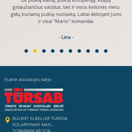
tik puikią kainą, puikią kompaniją, kvapą
gniaužiančius vaizdus, bet ir visos kelionės metu
gidų kuriamą puikią nuotaiką. Labai dėkojam Jums
ir visai "Mario" komandai.
- Lina -
Esame asociacijos narys:
BÜLENT ELBELLER TURİZM,
KIZLARPINARI MAH.,
TORAMANLAR SOK.,