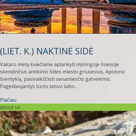
(LIET. K.) NAKTINĖ SIDĖ
Vakaro metą kviečiame aplankyti mįslingoje šviesoje
skendinčius antikinio Sidės miesto griuvėsius, Apolono
šventyklą, pasivaikščioti senamiesčio gatvelėmis.
Pageidaujantys turės laisvo laiko…
Plačiau
about us