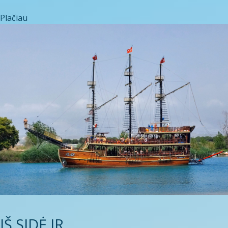
Plačiau
IŠ SIDĖ IR