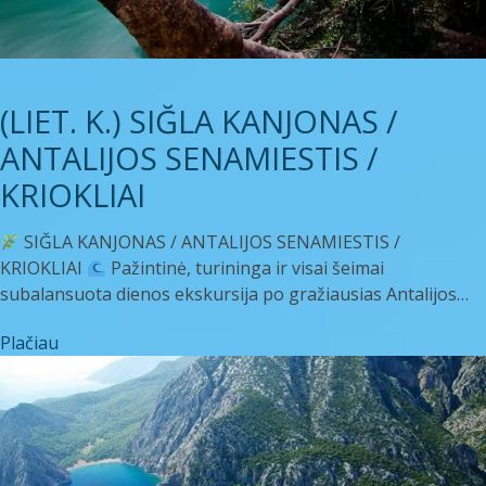
(LIET. K.) SIĞLA KANJONAS /
ANTALIJOS SENAMIESTIS /
KRIOKLIAI
SIĞLA KANJONAS / ANTALIJOS SENAMIESTIS /
KRIOKLIAI
Pažintinė, turininga ir visai šeimai
subalansuota dienos ekskursija po gražiausias Antalijos…
Plačiau