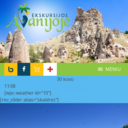
MENIU
30 kovo
11:08
[wpc-weather id="10"]
[rev_slider alias="skaidres"]