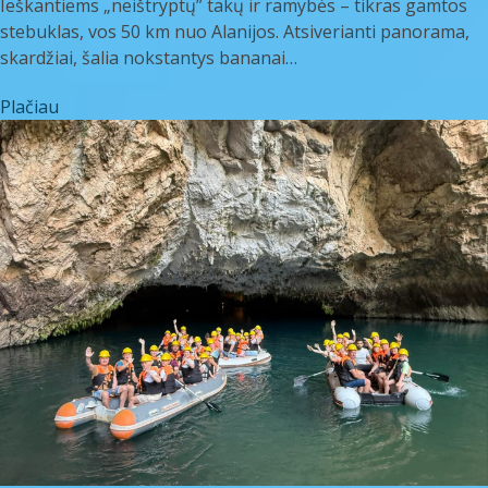
Ieškantiems „neištryptų” takų ir ramybės – tikras gamtos
stebuklas, vos 50 km nuo Alanijos. Atsiverianti panorama,
skardžiai, šalia nokstantys bananai…
Plačiau