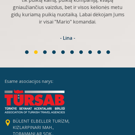
tik puikią kainą, puikią kompaniją, kvapą
gniaužiančius vaizdus, bet ir visos kelionės metu
gidų kuriamą puikią nuotaiką. Labai dėkojam Jums
ir visai "Mario" komandai.
- Lina -
Esame asociacijos narys:
BÜLENT ELBELLER TURİZM,
KIZLARPINARI MAH.,
TORAMANLAR SOK.,