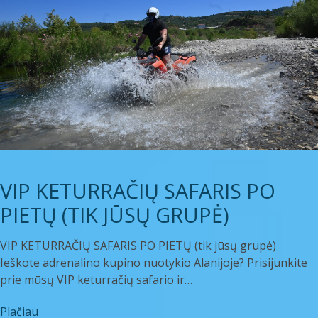
VIP KETURRAČIŲ SAFARIS PO
PIETŲ (TIK JŪSŲ GRUPĖ)
VIP KETURRAČIŲ SAFARIS PO PIETŲ (tik jūsų grupė)
Ieškote adrenalino kupino nuotykio Alanijoje? Prisijunkite
prie mūsų VIP keturračių safario ir…
Plačiau