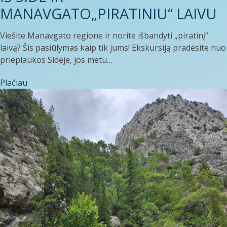
MANAVGATO„PIRATINIU“ LAIVU
Viešite Manavgato regione ir norite išbandyti „piratinį“
laivą? Šis pasiūlymas kaip tik jums! Ekskursiją pradėsite nuo
prieplaukos Sidėje, jos metu…
Plačiau