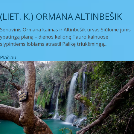
(LIET. K.) ORMANA ALTINBEŠIK
Senovinis Ormana kaimas ir Altinbešik urvas Siūlome jums
ypatingą planą – dienos kelionę Tauro kalnuose
slypintiems lobiams atrasti! Palikę triukšmingą…
Plačiau