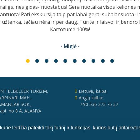
o, su baime (pirmą kartą ) rinkomės išvyką rusų - anglų kal
ome ne tik puikią kainą, puikią kompaniją, kvapą gniaužian
us, bet ir visos kelionės metu gidų kuriamą puikią nuotaiką.
dėkojam Jums ir visai "Mario" komandai.
- Lina -
NT ELBELLER TURİZM,
Lietuvių kalba:
ARPINARI MAH.,
Anglų kalba:
MANLAR SOK.,
+90 536 273 76 37
apt. no 8 A, ALANYA
rie leidžia pateikti tokį turinį ir funkcijas, kurios būtų pritaiky
į oro uostą
DUK
Kontaktai
Atsiliepimai