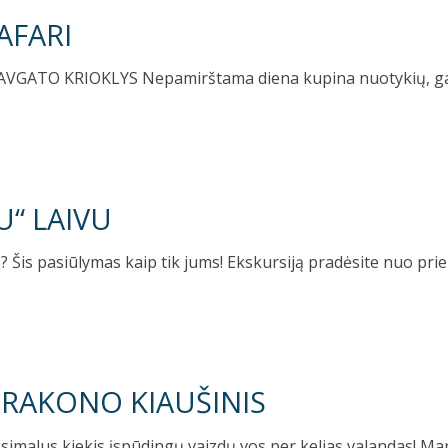
AFARI
GATO KRIOKLYS Nepamirštama diena kupina nuotykių, gamto
U“ LAIVU
vą? Šis pasiūlymas kaip tik jums! Ekskursiją pradėsite nuo pr
 DRAKONO KIAUŠINIS
simalus kiekis įspūdingų vaizdų vos per kelias valandas! M