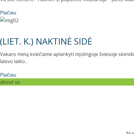
Plačiau
(LIET. K.) NAKTINĖ SIDĖ
Vakaro metą kviečiame aplankyti mįslingoje šviesoje skendin
laisvo laiko…
Plačiau
about us
 į Žaliąjį Kanjoną! O keliautojams- laikas tikrai
Ką 