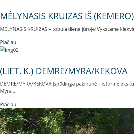
MĖLYNASIS KRUIZAS IŠ (KEMERO)
MĖLYNASIS KRUIZAS – tobula diena jūroje! Vykstame kiekvieną
Plačiau
(LIET. K.) DEMRE/MYRA/KEKOVA
DEMRE/MYRA/KEKOVA Įspūdinga pažintinė – istorinė ekskursij
Myra…
Plačiau