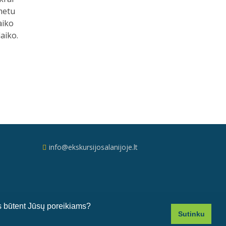
bomis.
čius
- Vidas -
 Labai
info@ekskursijosalanijoje.lt
tos būtent Jūsų poreikiams?
Sutinku
© 2016-2026 Ekskursijos Alanijoje