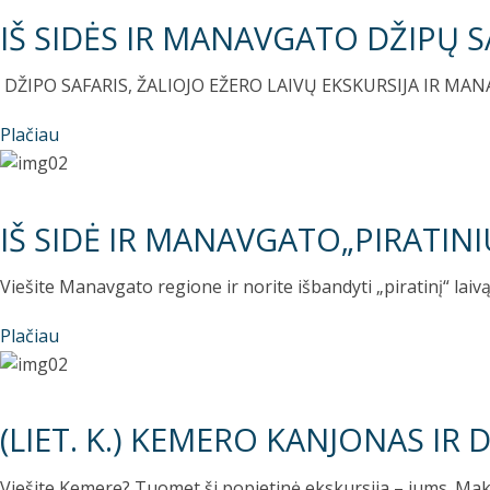
IŠ SIDĖS IR MANAVGATO DŽIPŲ S
DŽIPO SAFARIS, ŽALIOJO EŽERO LAIVŲ EKSKURSIJA IR MANAV
Plačiau
IŠ SIDĖ IR MANAVGATO„PIRATINI
Viešite Manavgato regione ir norite išbandyti „piratinį“ lai
Plačiau
(LIET. K.) KEMERO KANJONAS IR
Viešite Kemere? Tuomet ši popietinė ekskursija – jums. Mak