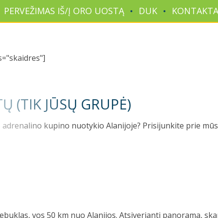
PERVEŽIMAS IŠ/Į ORO UOSTĄ
DUK
KONTAKTA
as="skaidres"]
TŲ (TIK JŪSŲ GRUPĖ)
drenalino kupino nuotykio Alanijoje? Prisijunkite prie mūsų
ebuklas, vos 50 km nuo Alanijos. Atsiverianti panorama, ska