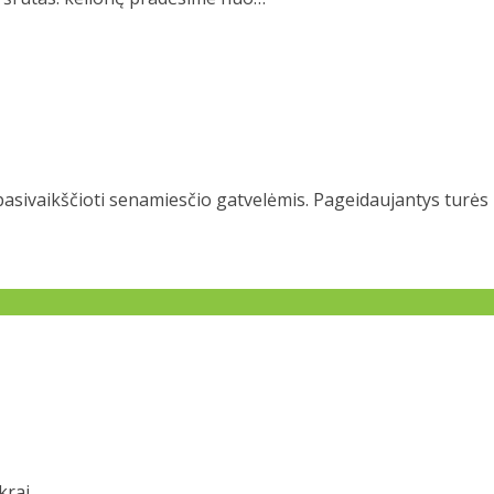
pasivaikščioti senamiesčio gatvelėmis. Pageidaujantys turės
mums
Ačiū už ekskursijas, labai gražu, rekomenduoju 