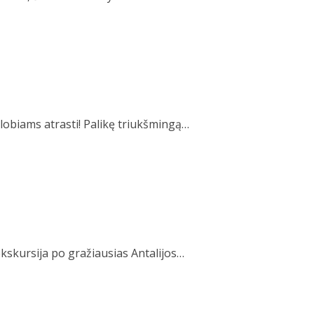
lobiams atrasti! Palikę triukšmingą…
kskursija po gražiausias Antalijos…