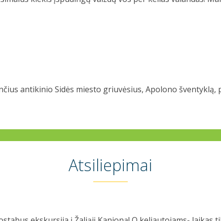
čius antikinio Sidės miesto griuvėsius, Apolono šventyklą, 
Atsiliepimai
tik grįžome iš Sapadarės kanjono. Kadangi kervirtadienis 