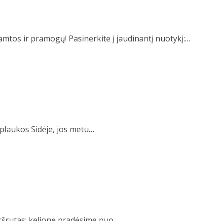
s ir pramogų! Pasinerkite į jaudinantį nuotykį:…
ieplaukos Sidėje, jos metu…
aršrutas: kelionę pradėsime nuo…