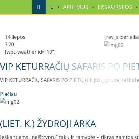
APIE MUS
EKSKURSIJOS
14 liepos
[rev_slider ali
3:20
[wpc-weather id="10"]
VIP KETURRAČIŲ SAFARIS PO PIE
VIP KETURRAČIŲ SAFARIS PO PIETŲ (tik jūsų grupė) Ieškote a
Plačiau
(LIET. K.) ŽYDROJI ARKA
Ieškantiems „neištryptų” takų ir ramybės – tikras gamtos st