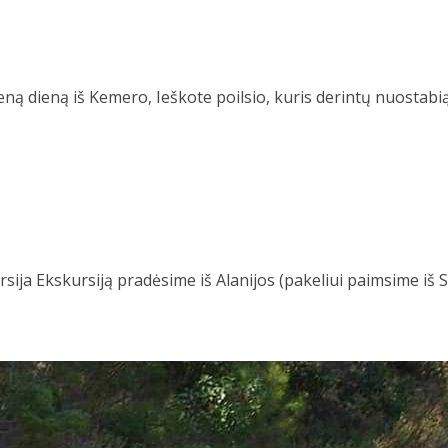
 dieną iš Kemero, Ieškote poilsio, kuris derintų nuostabią 
a Ekskursiją pradėsime iš Alanijos (pakeliui paimsime iš Si