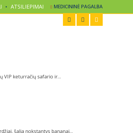
I
ATSILIEPIMAI
MEDICININĖ PAGALBA
 VIP keturračių safario ir…
rdžiai, šalia nokstantys bananai…