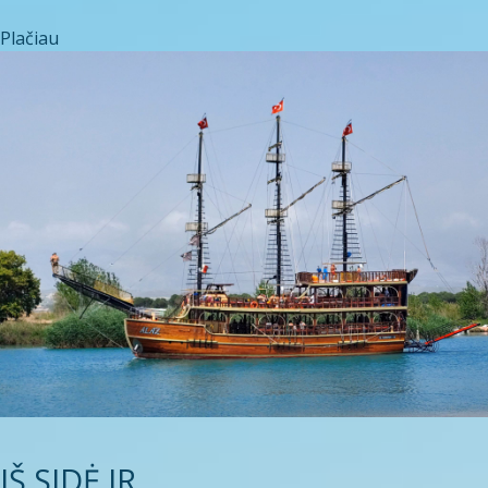
Plačiau
IŠ SIDĖ IR