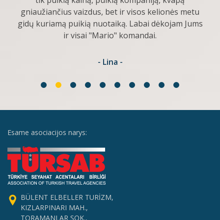
tik puikią kainą, puikią kompaniją, kvapą
gniaužiančius vaizdus, bet ir visos kelionės metu
gidų kuriamą puikią nuotaiką. Labai dėkojam Jums
ir visai "Mario" komandai.
- Lina -
Esame asociacijos narys:
BÜLENT ELBELLER TURİZM,
KIZLARPINARI MAH.,
TORAMANLAR SOK.,