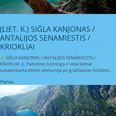
(LIET. K.) SIĞLA KANJONAS /
ANTALIJOS SENAMIESTIS /
KRIOKLIAI
SIĞLA KANJONAS / ANTALIJOS SENAMIESTIS /
KRIOKLIAI
Pažintinė, turininga ir visai šeimai
subalansuota dienos ekskursija po gražiausias Antalijos…
Plačiau