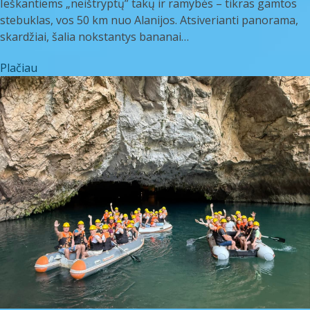
Ieškantiems „neištryptų” takų ir ramybės – tikras gamtos
stebuklas, vos 50 km nuo Alanijos. Atsiverianti panorama,
skardžiai, šalia nokstantys bananai…
Plačiau