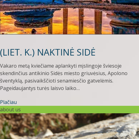
(LIET. K.) NAKTINĖ SIDĖ
Vakaro metą kviečiame aplankyti mįslingoje šviesoje
skendinčius antikinio Sidės miesto griuvėsius, Apolono
šventyklą, pasivaikščioti senamiesčio gatvelėmis.
Pageidaujantys turės laisvo laiko…
Plačiau
about us