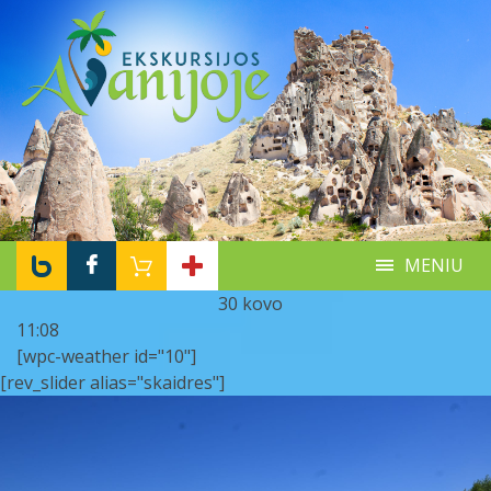
MENIU
30 kovo
11:08
[wpc-weather id="10"]
[rev_slider alias="skaidres"]