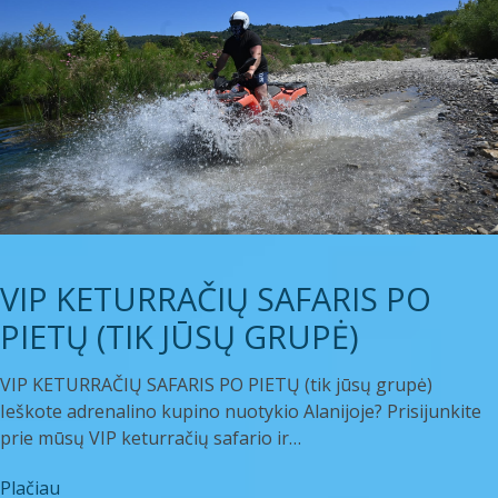
VIP KETURRAČIŲ SAFARIS PO
PIETŲ (TIK JŪSŲ GRUPĖ)
VIP KETURRAČIŲ SAFARIS PO PIETŲ (tik jūsų grupė)
Ieškote adrenalino kupino nuotykio Alanijoje? Prisijunkite
prie mūsų VIP keturračių safario ir…
Plačiau