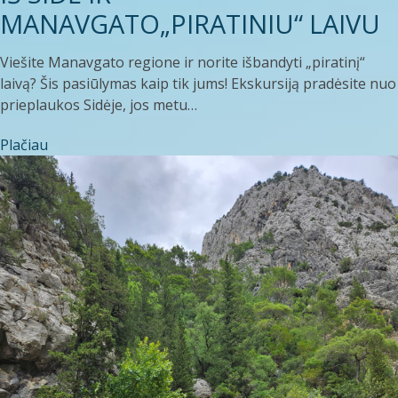
MANAVGATO„PIRATINIU“ LAIVU
Viešite Manavgato regione ir norite išbandyti „piratinį“
laivą? Šis pasiūlymas kaip tik jums! Ekskursiją pradėsite nuo
prieplaukos Sidėje, jos metu…
Plačiau