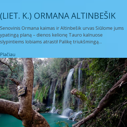
(LIET. K.) ORMANA ALTINBEŠIK
Senovinis Ormana kaimas ir Altinbešik urvas Siūlome jums
ypatingą planą – dienos kelionę Tauro kalnuose
slypintiems lobiams atrasti! Palikę triukšmingą…
Plačiau